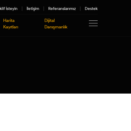
klif İsteyin
İletişim
Referanslarımız
Destek
Harita
Dijital
Kayıtları
Danışmanlık