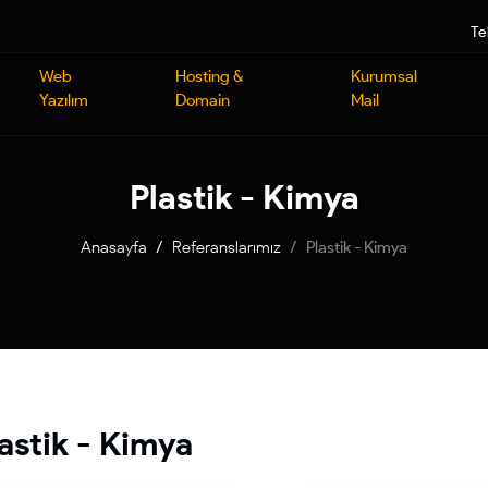
Te
Web
Hosting &
Kurumsal
Yazılım
Domain
Mail
Plastik - Kimya
Anasayfa
Referanslarımız
Plastik - Kimya
astik - Kimya