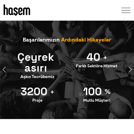
Başarılarımızın
Ardındaki Hikayeler
Çeyrek
40
+
asırı
Farklı Sektöre Hizmet
Aşkın Tecrübemiz
3200
100
+
%
Proje
Mutlu Müşteri