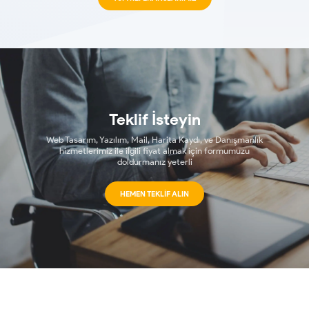
Teklif İsteyin
Web Tasarım, Yazılım, Mail, Harita Kaydı, ve Danışmanlık
hizmetlerimiz ile ilgili fiyat almak için formumuzu
doldurmanız yeterli
HEMEN TEKLIF ALIN